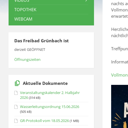
VIDEOS
nachts a
TOPOTHEK
Vollmond
erwartet
WEBCAM
Herzlich
nächtlic
Das Freibad Grünbach ist
Treffpun
derzeit GEÖFFNET
Öffnungszeiten
Informa
Vollmon
Aktuelle Dokumente
Veranstaltungskalender 2. Halbjahr
2026
(314 kB)
Wasserleitungsordnung 15.06.2026
(505 kB)
GR-Protokoll vom 18.05.2026
(1 MB)