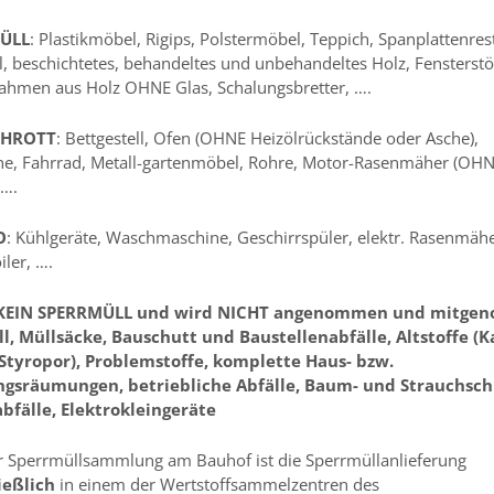
ÜLL
: Plastikmöbel, Rigips, Polstermöbel, Teppich, Spanplattenres
, beschichtetes, behandeltes und unbehandeltes Holz, Fensterstö
ahmen aus Holz OHNE Glas, Schalungsbretter, ….
CHROTT
: Bettgestell, Ofen (OHNE Heizölrückstände oder Asche),
ne, Fahrrad, Metall-gartenmöbel, Rohre, Motor-Rasenmäher (OHN
 ….
O
: Kühlgeräte, Waschmaschine, Geschirrspüler, elektr. Rasenmähe
iler, ….
t KEIN SPERRMÜLL und wird NICHT angenommen und mitge
l, Müllsäcke, Bauschutt und Baustellenabfälle, Altstoffe (K
 Styropor), Problemstoffe, komplette Haus- bzw.
sräumungen, betriebliche Abfälle, Baum- und Strauchschn
abfälle, Elektrokleingeräte
 Sperrmüllsammlung am Bauhof ist die Sperrmüllanlieferung
ießlich
in einem der Wertstoffsammelzentren des