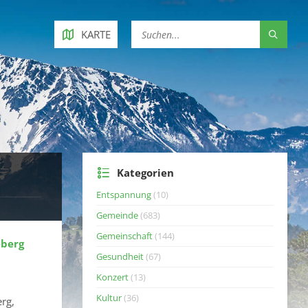
KARTE
Kategorien
Entspannung
(10)
Gemeinde
(683)
Gemeinschaft
(144)
berg
Gesundheit
(67)
Konzert
(13)
Kultur
(36)
rg,