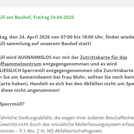
ll am Bauhof, Freitag 24.04.2026
tag, den 24. April 2026 von 07:00 bis 18:00 Uhr, findet wiede
ll-sammlung auf unserem Bauhof statt!
üll wird AUSNAHMSLOS nur mit der
Zutrittskarte für das
offsammelzentrum
entgegengenommen und es wird
IESSLICH Sperrmüll entgegengenommen (die Zutrittskarte
n Sie am Gemeindeamt bei Frau Muhr, sollten Sie noch kei
Karte haben).
Handelt es sich bei den Abfällen nicht um Spe
 diese nicht angenommen!
 Sperrmüll?
fährliche Siedlungsabfälle, die wegen ihrer äußeren Beschaffenhei
Gewicht) nicht durch das ortsübliche Müllerfassungssystem erfass
önnen – § 3 Abs. 2 lit. NÖ Abfallwirtschaftsgesetz