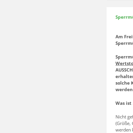
Sperrmü
Am Frei
Sperrmü
Sperrm
Wertst
AUSSCHL
erhalte
solche 
werden
Was ist
Nicht ge
(Größe, 
werden k