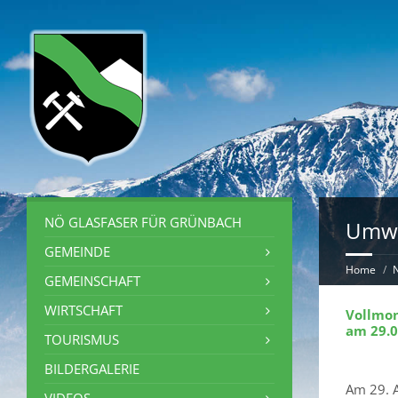
NÖ GLASFASER FÜR GRÜNBACH
Umwe
GEMEINDE
Home
GEMEINSCHAFT
WIRTSCHAFT
Vollmo
am 29.0
TOURISMUS
BILDERGALERIE
Am 29. A