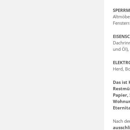
SPERRM
Altmöbel
Fensterr
EISENS
Dachrin
und Öl),
ELEKTR
Herd, Bo
Das is
Restmül
Papier,
Wohnung
Eternit
Nach der
ausschl