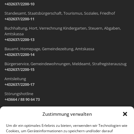
+432637/2200-10
Standesamt, Staatsbürgerschaft, Tourismus, Soziales, Friedhof
+432637/2200-11
Buchhaltung, Hort, Verrechnung Kindergarten, Steuern, Abgaben,
Amtskassa
+432637/2200-13
Bauamt, Homepage, Gemeindezeitung, Amtskassa
+432637/2200-14
Bürgerservice, Gemeindewohnungen, Meldeamt, Strafregisterauszug
+432637/2200-15
Amtsleitung
+432637/2200-17
Störungshotline
+43664 / 88 90 64 73
Zustimmung verwalten
ADRESSE UND ÖFFNUNGSZEITEN
Um dir ein optimales Erlebnis zu bieten, verwenden wir Technologien wie
Cookies, um Geräteinformationen zu speichern und/oder darauf
Wr. Neustädter Straße 1