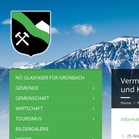
NÖ GLASFASER FÜR GRÜNBACH
Verm
und 
GEMEINDE
GEMEINSCHAFT
Home
WIRTSCHAFT
TOURISMUS
Informa
BILDERGALERIE
25. Mä