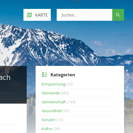
KARTE
Kategorien
ach
Entspannung
(10)
Gemeinde
(683)
e
Gemeinschaft
(144)
Gesundheit
(67)
Konzert
(13)
Kultur
(36)