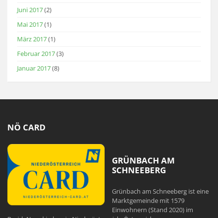
Juni 2017
(2)
Mai 2017
(1)
März 2017
(1)
Februar 2017
(3)
Januar 2017
(8)
NÖ CARD
GRÜNBACH AM
SCHNEEBERG
Grünbach am Schneeberg ist eine
Marktgemeinde mit 1579
Einwohnern (Stand 2020) im