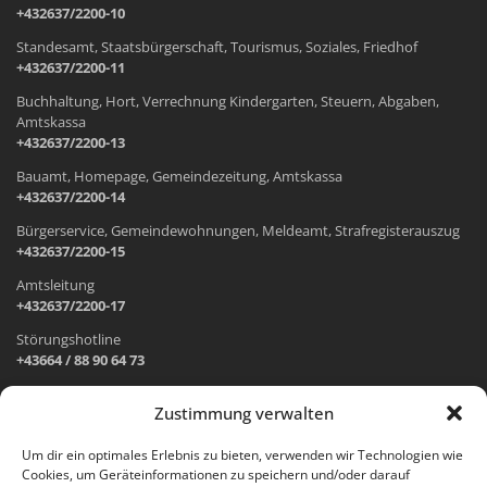
+432637/2200-10
Standesamt, Staatsbürgerschaft, Tourismus, Soziales, Friedhof
+432637/2200-11
Buchhaltung, Hort, Verrechnung Kindergarten, Steuern, Abgaben,
Amtskassa
+432637/2200-13
Bauamt, Homepage, Gemeindezeitung, Amtskassa
+432637/2200-14
Bürgerservice, Gemeindewohnungen, Meldeamt, Strafregisterauszug
+432637/2200-15
Amtsleitung
+432637/2200-17
Störungshotline
+43664 / 88 90 64 73
Zustimmung verwalten
ADRESSE UND ÖFFNUNGSZEITEN
Um dir ein optimales Erlebnis zu bieten, verwenden wir Technologien wie
Cookies, um Geräteinformationen zu speichern und/oder darauf
Wr. Neustädter Straße 1