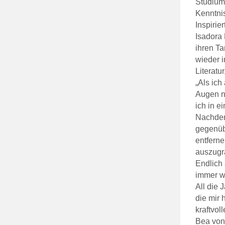
Studiums
Kenntni
Inspirie
Isadora 
ihren Ta
wieder 
Literatu
„Als ich
Augen n
ich in e
Nachdem 
gegenüb
entfern
auszugr
Endlich 
immer wi
All die 
die mir 
kraftvol
Bea von