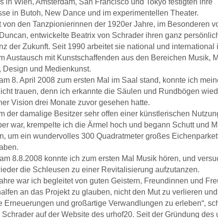
 in Wien, Amsterdam, San Francisco und Tokyo festigten ihre
sse in Butoh, New Dance
und im experimentellen Theater.
rt von den Tanzpionierinnen der 1920er Jahre, im Besonderen v
Duncan, entwickelte Beatrix von Schrader ihren
ganz persönlich
nz der Zukunft. Seit 1990 arbeitet sie national und international
im Austausch mit Kunstschaffenden
aus den Bereichen Musik, M
r, Design und Medienkunst.
 am 8. April 2008 zum ersten Mal im Saal stand, konnte ich mei
icht trauen, denn ich erkannte die Säulen und Rundbögen
wied
iner Vision drei Monate zuvor gesehen hatte.
der damalige Besitzer sehr offen einer künstlerischen Nutzun
er war, krempelte ich die Ärmel hoch und begann
Schutt und M
en, um ein wundervolles 300 Quadratmeter großes Eichenparket
aben.
am 8.8.2008 konnte ich zum ersten Mal Musik hören, und versu
eder die Schleusen zu einer Revitalisierung
aufzutanzen.
Jahre war ich begleitet von guten Geistern, Freundinnen und Fr
halfen an das Projekt zu glauben, nicht den Mut
zu verlieren und
le Erneuerungen und großartige Verwandlungen zu erleben“, sch
 Schrader auf der Website des
urhof20. Seit der Gründung des 