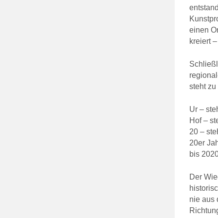
entstand
Kunstpr
einen Or
kreiert 
Schließl
regiona
steht zu
Ur – ste
Hof – st
20 – ste
20er Jah
bis 202
Der Wied
historis
nie aus 
Richtun