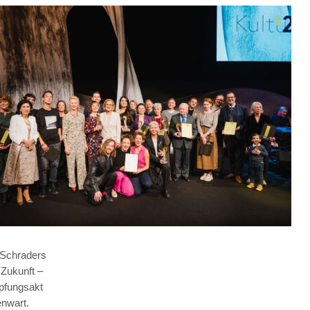
Schraders
 Zukunft –
pfungsakt
nwart.