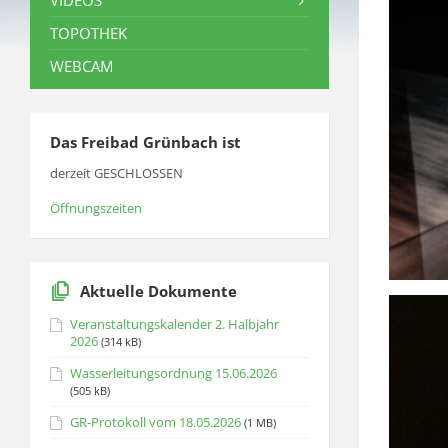
VIDEOS
TOPOTHEK
WEBCAM
Das Freibad Grünbach ist
derzeit GESCHLOSSEN
Öffnungszeiten
Aktuelle Dokumente
Veranstaltungskalender 2. Halbjahr
2026
(314 kB)
Wasserleitungsordnung 15.06.2026
(505 kB)
GR-Protokoll vom 18.05.2026
(1 MB)