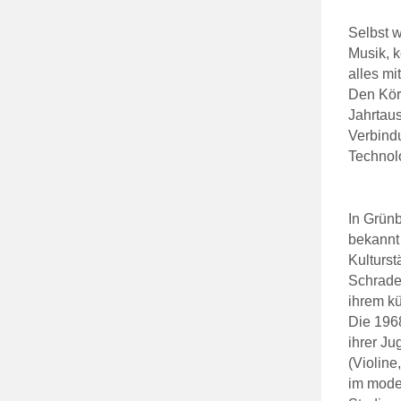
Selbst w
Musik, k
alles mi
Den Körp
Jahrtau
Verbind
Technolo
In Grünb
bekannt
Kulturst
Schrader
ihrem kü
Die 1968
ihrer Ju
(Violine
im mode