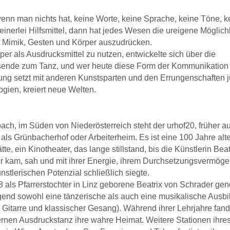
enn man nichts hat, keine Worte, keine Sprache, keine Töne, k
einerlei Hilfsmittel, dann hat jedes Wesen die ureigene Möglich
t Mimik, Gesten und Körper auszudrücken.
er als Ausdrucksmittel zu nutzen, entwickelte sich über die
sende zum Tanz, und wer heute diese Form der Kommunikation 
ung setzt mit anderen Kunstsparten und den Errungenschaften j
gien, kreiert neue Welten.
ach, im Süden von Niederösterreich steht der urhof20, früher a
 als Grünbacherhof oder Arbeiterheim. Es
ist eine 100 Jahre alt
ätte, ein Kinotheater, das lange stillstand, bis die Künstlerin Bea
 kam, sah und mit ihrer
Energie, ihrem Durchsetzungsvermöge
nstlerischen Potenzial schließlich siegte.
 als Pfarrerstochter in Linz geborene Beatrix von Schrader gen
gend sowohl eine tänzerische als auch eine musikalische
Ausbi
, Gitarre und klassischer Gesang). Während ihrer Lehrjahre fand
rnen Ausdruckstanz ihre wahre
Heimat. Weitere Stationen ihre