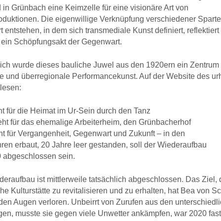
 in Grünbach eine Keimzelle für eine visionäre Art von
oduktionen. Die eigenwillige
Verknüpfung verschiedener Sparte
t entstehen, in dem sich transmediale Kunst definiert, reflektier
– ein
Schöpfungsakt der Gegenwart.
ich wurde dieses bauliche Juwel aus den 1920ern ein Zentrum 
le und überregionale Performancekunst.
Auf der Website des ur
 lesen:
ht für die Heimat im Ur-Sein durch den Tanz
eht für das ehemalige Arbeiterheim, den Grünbacherhof
ht für Vergangenheit, Gegenwart und Zukunft – in den
ren erbaut, 20 Jahre leer gestanden, soll der Wiederaufbau
0 abgeschlossen sein.
eraufbau ist mittlerweile tatsächlich abgeschlossen.
Das Ziel, 
che Kulturstätte zu revitalisieren und zu
erhalten, hat Bea von S
den Augen verloren. Unbeirrt
von Zurufen aus den unterschiedl
gen, musste sie
gegen viele Unwetter ankämpfen, war 2020 fas