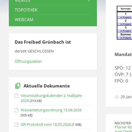
VIDEOS
TOPOTHEK
WEBCAM
Das Freibad Grünbach ist
derzeit GESCHLOSSEN
Mandats
Öffnungszeiten
SPÖ: 12 
ÖVP: 7 (
FPÖ: 0
Aktuelle Dokumente
Veranstaltungskalender 2. Halbjahr
29. Ja
2026
(314 kB)
Wasserleitungsordnung 15.06.2026
(505 kB)
NÄCHSTER 
GR-Protokoll vom 18.05.2026
(1 MB)
Pfarrer M
zum Dech