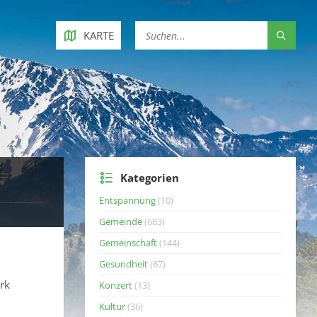
KARTE
Kategorien
Entspannung
(10)
Gemeinde
(683)
Gemeinschaft
(144)
Gesundheit
(67)
rk
Konzert
(13)
Kultur
(36)