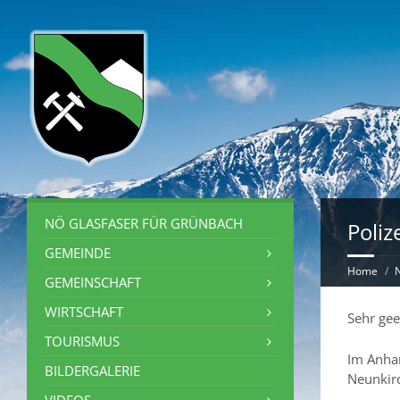
NÖ GLASFASER FÜR GRÜNBACH
Poliz
GEMEINDE
Home
GEMEINSCHAFT
WIRTSCHAFT
Sehr ge
TOURISMUS
Im Anhan
BILDERGALERIE
Neunkir