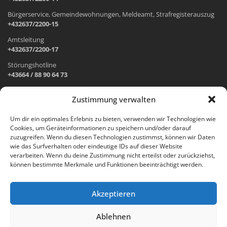
Bürgerservice, Gemeindewohnungen, Meldeamt, Strafregisterauszug
+432637/2200-15
Amtsleitung
+432637/2200-17
Störungshotline
+43664 / 88 90 64 73
Zustimmung verwalten
ADRESSE UND ÖFFNUNGSZEITEN
Um dir ein optimales Erlebnis zu bieten, verwenden wir Technologien wie
Cookies, um Geräteinformationen zu speichern und/oder darauf
Wr. Neustädter Straße 1
zuzugreifen. Wenn du diesen Technologien zustimmst, können wir Daten
2733 Grünbach am Schneeberg
wie das Surfverhalten oder eindeutige IDs auf dieser Website
verarbeiten. Wenn du deine Zustimmung nicht erteilst oder zurückziehst,
Öffnungszeiten Gemeindeamt:
können bestimmte Merkmale und Funktionen beeinträchtigt werden.
Montag: 8.00 – 12.00 Uhr und 14.00 – 18.00 Uhr
Dienstag und Mittwoch: 8.00 – 12.00 Uhr
Freitag: 8.00 – 12.00 Uhr
Akzeptieren
Email:
gemeinde@gruenbach-schneeberg.gv.at
Ablehnen