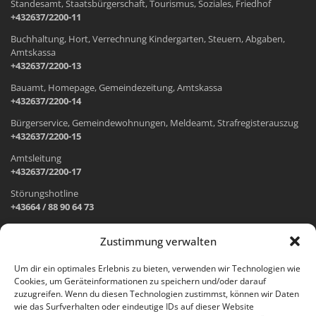
Standesamt, Staatsbürgerschaft, Tourismus, Soziales, Friedhof
+432637/2200-11
Buchhaltung, Hort, Verrechnung Kindergarten, Steuern, Abgaben,
Amtskassa
+432637/2200-13
Bauamt, Homepage, Gemeindezeitung, Amtskassa
+432637/2200-14
Bürgerservice, Gemeindewohnungen, Meldeamt, Strafregisterauszug
+432637/2200-15
Amtsleitung
+432637/2200-17
Störungshotline
+43664 / 88 90 64 73
Zustimmung verwalten
ADRESSE UND ÖFFNUNGSZEITEN
Um dir ein optimales Erlebnis zu bieten, verwenden wir Technologien wie
Cookies, um Geräteinformationen zu speichern und/oder darauf
Wr. Neustädter Straße 1
zuzugreifen. Wenn du diesen Technologien zustimmst, können wir Daten
2733 Grünbach am Schneeberg
wie das Surfverhalten oder eindeutige IDs auf dieser Website