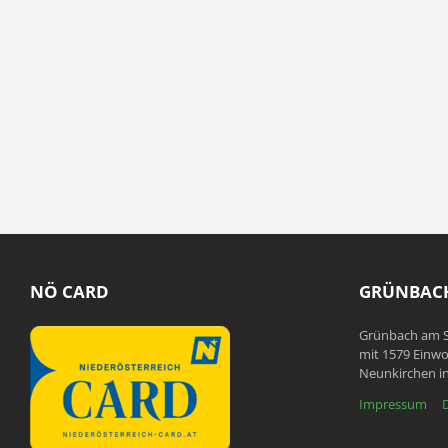
NÖ CARD
GRÜNBACH
Grünbach am S
mit 1579 Einwo
Neunkirchen in
Impressum