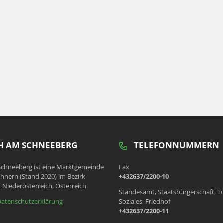
 AM SCHNEEBERG
TELEFONNUMMERN
chneeberg ist eine Marktgemeinde
Fax
hnern (Stand 2020) im Bezirk
+432637/2200-10
 Niederösterreich, Österreich.
Standesamt, Staatsbürgerschaft, T
Datenschutzerklärung
Soziales, Friedhof
+432637/2200-11