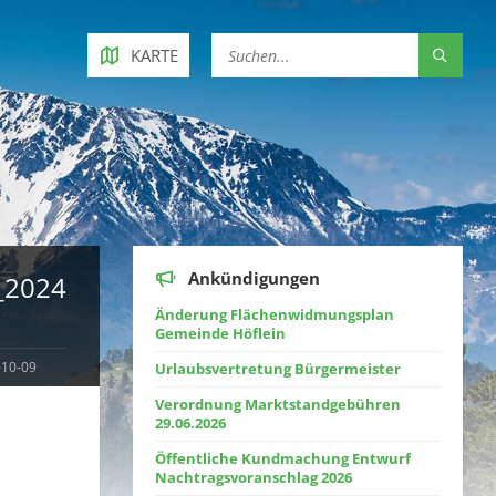
KARTE
Ankündigungen
_2024
Änderung Flächenwidmungsplan
Gemeinde Höflein
-10-09
Urlaubsvertretung Bürgermeister
Verordnung Marktstandgebühren
29.06.2026
Öffentliche Kundmachung Entwurf
Nachtragsvoranschlag 2026