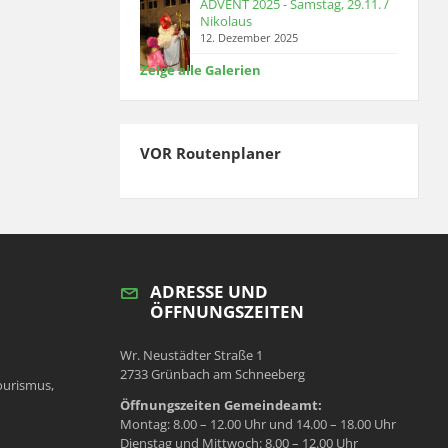
ADVENT 2025 - Samstag, 29.11. /
Nikolaus
12. Dezember 2025
Zeige alle Galerien
VOR Routenplaner
ADRESSE UND
ÖFFNUNGSZEITEN
Wr. Neustädter Straße 1
2733 Grünbach am Schneeberg
ourismus,
Öffnungszeiten Gemeindeamt:
Montag: 8.00 – 12.00 Uhr und 14.00 – 18.00 Uhr
Dienstag und Mittwoch: 8.00 – 12.00 Uhr