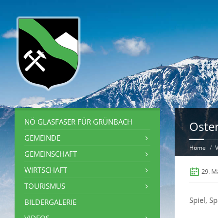
NÖ GLASFASER FÜR GRÜNBACH
Oste
GEMEINDE
Home
V
GEMEINSCHAFT
WIRTSCHAFT
29. M
TOURISMUS
Spiel, S
BILDERGALERIE