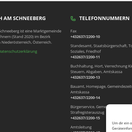
 AM SCHNEEBERG
TELEFONNUMMERN
chneeberg ist eine Marktgemeinde
Fax
hnern (Stand 2020) im Bezirk
+432637/2200-10
 Niederösterreich, Österreich.
Standesamt, Staatsbürgerschaft, T
Datenschutzerklärung
Soziales, Friedhof
+432637/2200-11
Buchhaltung, Hort, Verrechnung Ki
Steuern, Abgaben, Amtskassa
+432637/2200-13
Bauamt, Homepage, Gemeindezeit
Amtskassa
+432637/2200-14
Bürgerservice, Gemeindewohnung
Strafregisterauszug
+432637/2200-15
Um dir ein 
Amtsleitung
Geräteinfor