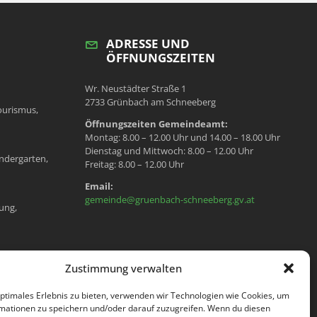
ADRESSE UND
ÖFFNUNGSZEITEN
Wr. Neustädter Straße 1
2733 Grünbach am Schneeberg
ourismus,
Öffnungszeiten Gemeindeamt:
Montag: 8.00 – 12.00 Uhr und 14.00 – 18.00 Uhr
Dienstag und Mittwoch: 8.00 – 12.00 Uhr
ndergarten,
Freitag: 8.00 – 12.00 Uhr
Email:
gemeinde@gruenbach-schneeberg.gv.at
ung,
en, Meldeamt,
Zustimmung verwalten
optimales Erlebnis zu bieten, verwenden wir Technologien wie Cookies, um
mationen zu speichern und/oder darauf zuzugreifen. Wenn du diesen