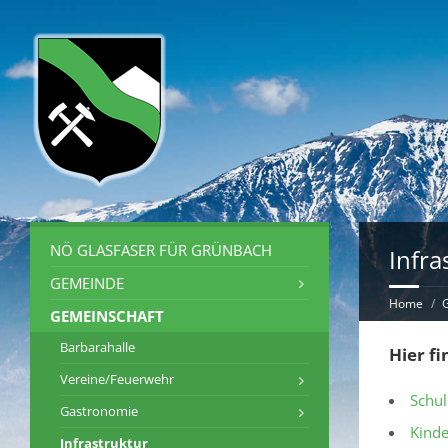
NÖ GLASFASER FÜR GRÜNBACH
Infra
GEMEINDE
Home
G
GEMEINSCHAFT
Barbarahalle
Hier f
Vereine/Feuerwehr
Schul
Gastronomie
Kinde
Infrastruktur