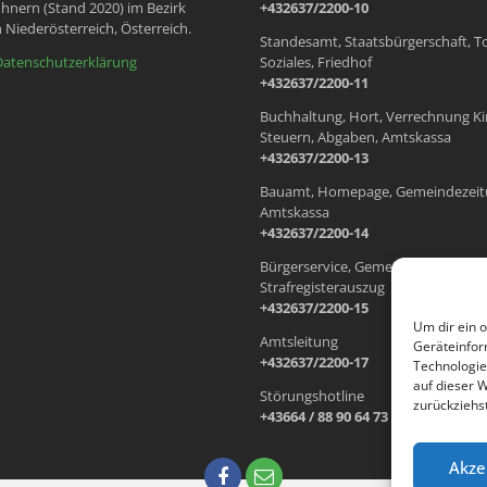
hnern (Stand 2020) im Bezirk
+432637/2200-10
 Niederösterreich, Österreich.
Standesamt, Staatsbürgerschaft, T
Datenschutzerklärung
Soziales, Friedhof
+432637/2200-11
Buchhaltung, Hort, Verrechnung Ki
Steuern, Abgaben, Amtskassa
+432637/2200-13
Bauamt, Homepage, Gemeindezeit
Amtskassa
+432637/2200-14
Bürgerservice, Gemeindewohnung
Strafregisterauszug
+432637/2200-15
Um dir ein 
Amtsleitung
Geräteinfor
+432637/2200-17
Technologie
auf dieser 
Störungshotline
zurückziehs
+43664 / 88 90 64 73
Akze