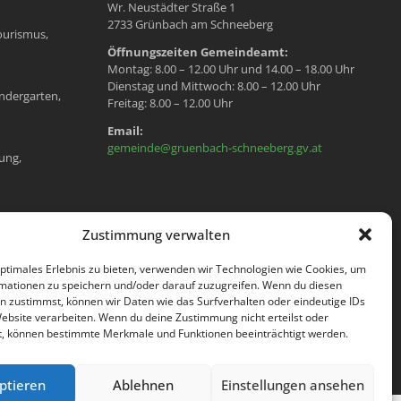
Wr. Neustädter Straße 1
2733 Grünbach am Schneeberg
ourismus,
Öffnungszeiten Gemeindeamt:
Montag: 8.00 – 12.00 Uhr und 14.00 – 18.00 Uhr
Dienstag und Mittwoch: 8.00 – 12.00 Uhr
ndergarten,
Freitag: 8.00 – 12.00 Uhr
Email:
gemeinde@gruenbach-schneeberg.gv.at
ung,
en, Meldeamt,
Zustimmung verwalten
optimales Erlebnis zu bieten, verwenden wir Technologien wie Cookies, um
mationen zu speichern und/oder darauf zuzugreifen. Wenn du diesen
n zustimmst, können wir Daten wie das Surfverhalten oder eindeutige IDs
Website verarbeiten. Wenn du deine Zustimmung nicht erteilst oder
t, können bestimmte Merkmale und Funktionen beeinträchtigt werden.
ptieren
Ablehnen
Einstellungen ansehen