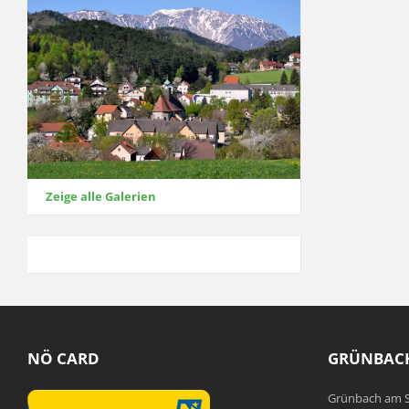
Zeige alle Galerien
NÖ CARD
GRÜNBACH
Grünbach am S