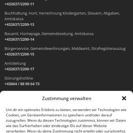
+432637/2200-11
Buchhaltung, Hort, Verrechnung Kindergarten, Steuern, Abgaben,
Amtskassa
+432637/2200-13
Bauamt, Homepage, Gemeindezeitung, Amtskassa
+432637/2200-14
Bürgerservice, Gemeindewohnungen, Meldeamt, Strafregisterauszug
+432637/2200-15
Amtsleitung
+432637/2200-17
Störungshotline
+43664 / 88 90 64 73
Zustimmung verwalten
ADRESSE UND ÖFFNUNGSZEITEN
Um dir ein optimales Erlebnis zu bieten, verwenden wir Technologien wie
Cookies, um Geräteinformationen zu speichern und/oder darauf
Wr. Neustädter Straße 1
zuzugreifen. Wenn du diesen Technologien zustimmst, können wir Daten
2733 Grünbach am Schneeberg
wie das Surfverhalten oder eindeutige IDs auf dieser Website
verarbeiten. Wenn du deine Zustimmung nicht erteilst oder zurückziehst,
Öffnungszeiten Gemeindeamt: