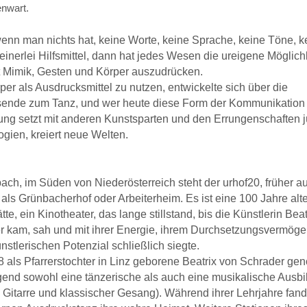
nwart.
enn man nichts hat, keine Worte, keine Sprache, keine Töne, k
einerlei Hilfsmittel, dann hat jedes Wesen die ureigene Möglich
t Mimik, Gesten und Körper auszudrücken.
er als Ausdrucksmittel zu nutzen, entwickelte sich über die
sende zum Tanz, und wer heute diese Form der Kommunikation 
ung setzt mit anderen Kunstsparten und den Errungenschaften j
gien, kreiert neue Welten.
ach, im Süden von Niederösterreich steht der urhof20, früher a
 als Grünbacherhof oder Arbeiterheim. Es
ist eine 100 Jahre alt
ätte, ein Kinotheater, das lange stillstand, bis die Künstlerin Bea
 kam, sah und mit ihrer
Energie, ihrem Durchsetzungsvermöge
nstlerischen Potenzial schließlich siegte.
 als Pfarrerstochter in Linz geborene Beatrix von Schrader gen
gend sowohl eine tänzerische als auch eine musikalische
Ausbi
, Gitarre und klassischer Gesang). Während ihrer Lehrjahre fand