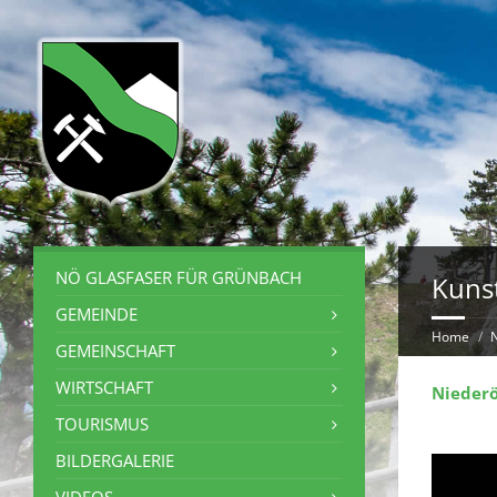
NÖ GLASFASER FÜR GRÜNBACH
Kuns
GEMEINDE
Home
GEMEINSCHAFT
WIRTSCHAFT
Niederö
TOURISMUS
BILDERGALERIE