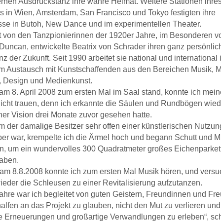
rnen Ausdruckstanz ihre wahre
Heimat. Weitere Stationen ihre
 in Wien, Amsterdam, San Francisco und Tokyo festigten ihre
sse in Butoh, New Dance
und im experimentellen Theater.
rt von den Tanzpionierinnen der 1920er Jahre, im Besonderen v
Duncan, entwickelte Beatrix von Schrader ihren
ganz persönlich
nz der Zukunft. Seit 1990 arbeitet sie national und international
im Austausch mit Kunstschaffenden
aus den Bereichen Musik, M
r, Design und Medienkunst.
 am 8. April 2008 zum ersten Mal im Saal stand, konnte ich mei
icht trauen, denn ich erkannte die Säulen und Rundbögen
wied
iner Vision drei Monate zuvor gesehen hatte.
der damalige Besitzer sehr offen einer künstlerischen Nutzun
er war, krempelte ich die Ärmel hoch und begann
Schutt und M
en, um ein wundervolles 300 Quadratmeter großes Eichenparket
aben.
am 8.8.2008 konnte ich zum ersten Mal Musik hören, und versu
eder die Schleusen zu einer Revitalisierung
aufzutanzen.
Jahre war ich begleitet von guten Geistern, Freundinnen und Fr
halfen an das Projekt zu glauben, nicht den Mut
zu verlieren und
le Erneuerungen und großartige Verwandlungen zu erleben“, sch