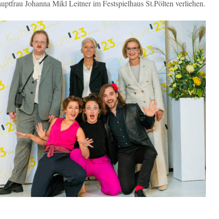
ptfrau Johanna Mikl Leitner im Festspielhaus St.Pölten verliehen.