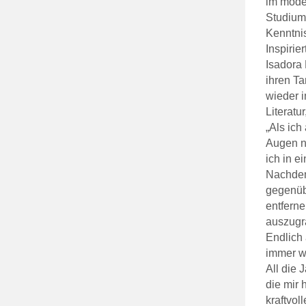
im mode
Studiums
Kenntni
Inspirie
Isadora 
ihren Ta
wieder 
Literatu
„Als ich
Augen n
ich in e
Nachdem 
gegenüb
entfern
auszugr
Endlich 
immer wi
All die 
die mir 
kraftvol