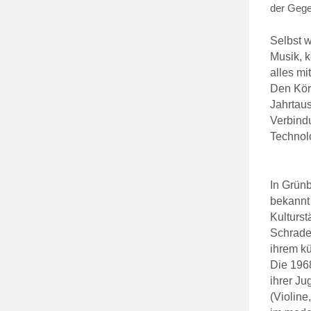
der Gege
Selbst w
Musik, k
alles mi
Den Körp
Jahrtau
Verbind
Technolo
In Grünb
bekannt
Kulturst
Schrader
ihrem kü
Die 1968
ihrer Ju
(Violine