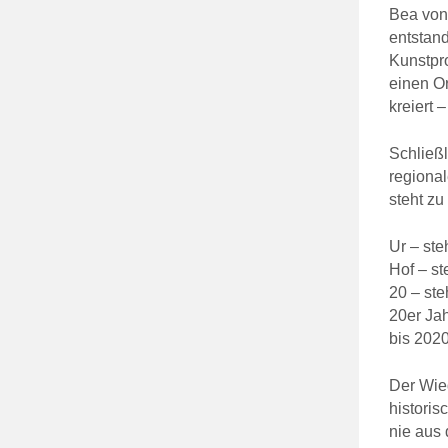
Bea von
entstand
Kunstpr
einen Or
kreiert 
Schließl
regiona
steht zu
Ur – ste
Hof – st
20 – ste
20er Jah
bis 202
Der Wied
historis
nie aus 