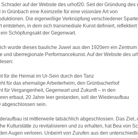
 Schrader auf der Website des
urhof20. Seit der Gründung des 
 in Grünbach eine Keimzelle für eine visionäre Art von
oduktionen. Die eigenwillige
Verknüpfung verschiedener Sparte
t entstehen, in dem sich transmediale Kunst definiert, reflektier
– ein
Schöpfungsakt der Gegenwart.
ich wurde dieses bauliche Juwel aus den 1920ern ein Zentrum 
le und überregionale Performancekunst.
Auf der Website des ur
 lesen:
ht für die Heimat im Ur-Sein durch den Tanz
eht für das ehemalige Arbeiterheim, den Grünbacherhof
ht für Vergangenheit, Gegenwart und Zukunft – in den
ren erbaut, 20 Jahre leer gestanden, soll der Wiederaufbau
0 abgeschlossen sein.
eraufbau ist mittlerweile tatsächlich abgeschlossen.
Das Ziel, 
che Kulturstätte zu revitalisieren und zu
erhalten, hat Bea von S
den Augen verloren. Unbeirrt
von Zurufen aus den unterschiedl