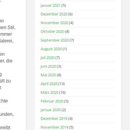
s
Januar 2021
(5)
Dezember 2020
(6)
on
November 2020
(4)
en Stil,
Oktober 2020
(8)
 immer
September 2020
(7)
alerei,
August 2020
(1)
nen
Juli 2020
(7)
er, die
Juni 2020
(3)
g
Mai 2020
(8)
üll zu
April 2020
(13)
t
März 2020
(16)
chte
Februar 2020
(5)
Januar 2020
(2)
eunden,
Dezember 2019
(4)
November 2019
(5)
reibt