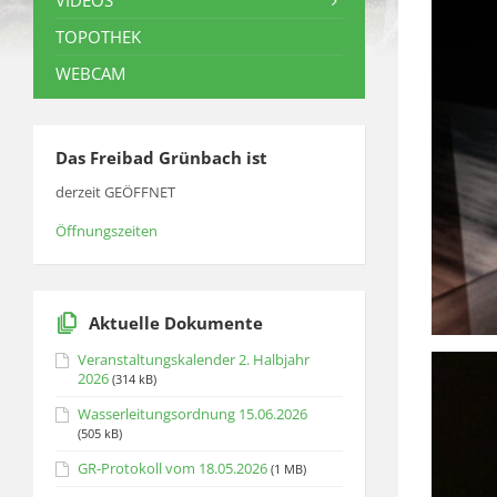
VIDEOS
TOPOTHEK
WEBCAM
Das Freibad Grünbach ist
derzeit GEÖFFNET
Öffnungszeiten
Aktuelle Dokumente
Veranstaltungskalender 2. Halbjahr
2026
(314 kB)
Wasserleitungsordnung 15.06.2026
(505 kB)
GR-Protokoll vom 18.05.2026
(1 MB)