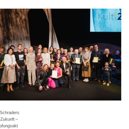
Schraders
 Zukunft –
pfungsakt