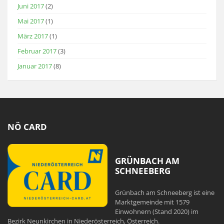
Juni 2017
(2)
Mai 2017
(1)
März 2017
(1)
Februar 2017
(3)
Januar 2017
(8)
NÖ CARD
GRÜNBACH AM
SCHNEEBERG
Grünbach am Schneeberg ist eine
Marktgemeinde mit 1579
Einwohnern (Stand 2020) im
Bezirk Neunkirchen in Niederösterreich, Österreich.