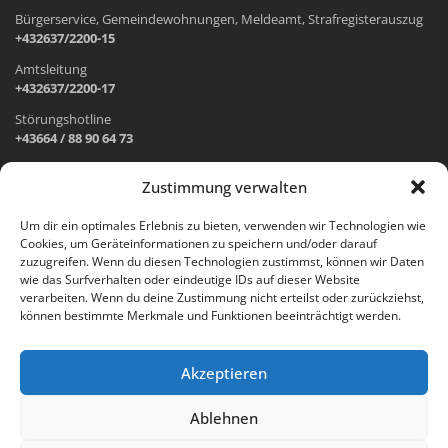
Bürgerservice, Gemeindewohnungen, Meldeamt, Strafregisterauszug
+432637/2200-15
Amtsleitung
+432637/2200-17
Störungshotline
+43664 / 88 90 64 73
Zustimmung verwalten
ADRESSE UND ÖFFNUNGSZEITEN
Um dir ein optimales Erlebnis zu bieten, verwenden wir Technologien wie
Cookies, um Geräteinformationen zu speichern und/oder darauf
Wr. Neustädter Straße 1
zuzugreifen. Wenn du diesen Technologien zustimmst, können wir Daten
2733 Grünbach am Schneeberg
wie das Surfverhalten oder eindeutige IDs auf dieser Website
verarbeiten. Wenn du deine Zustimmung nicht erteilst oder zurückziehst,
Öffnungszeiten Gemeindeamt:
können bestimmte Merkmale und Funktionen beeinträchtigt werden.
Montag: 8.00 – 12.00 Uhr und 14.00 – 18.00 Uhr
Dienstag und Mittwoch: 8.00 – 12.00 Uhr
Freitag: 8.00 – 12.00 Uhr
Akzeptieren
Email:
gemeinde@gruenbach-schneeberg.gv.at
Ablehnen