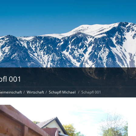
fl 001
emeinschaft
Wirtschaft
Schapfl Michael
Schapfl 001