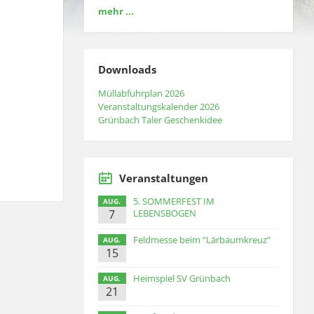
mehr ...
Downloads
Müllabfuhrplan 2026
Veranstaltungskalender 2026
Grünbach Taler Geschenkidee
Veranstaltungen
5. SOMMERFEST IM
AUG.
7
LEBENSBOGEN
Feldmesse beim “Lärbaumkreuz”
AUG.
15
Heimspiel SV Grünbach
AUG.
21