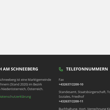
 AM SCHNEEBERG
TELEFONNUMMERN
chneeberg ist eine Marktgemeinde
Fax
hnern (Stand 2020) im Bezirk
+432637/2200-10
 Niederösterreich, Österreich.
Standesamt, Staatsbürgerschaft, T
Datenschutzerklärung
Soziales, Friedhof
+432637/2200-11
Buchhaltung, Hort, Verrechnung Ki