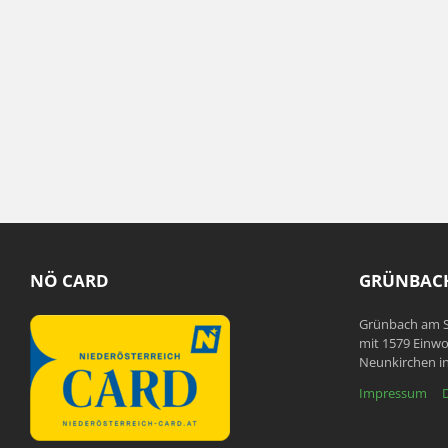
NÖ CARD
GRÜNBACH
Grünbach am S
mit 1579 Einwo
Neunkirchen in
Impressum