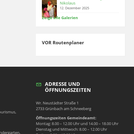
Nikolaus
12. Dezember 2025
Zeige alle Galerien
VOR Routenplaner
ADRESSE UND
ÖFFNUNGSZEITEN
Wr. Neustädter Straße 1
2733 Grünbach am Schneeberg
ourismus,
Öffnungszeiten Gemeindeamt:
Montag: 8.00 – 12.00 Uhr und 14.00 – 18.00 Uhr
Dienstag und Mittwoch: 8.00 – 12.00 Uhr
ndergarten,