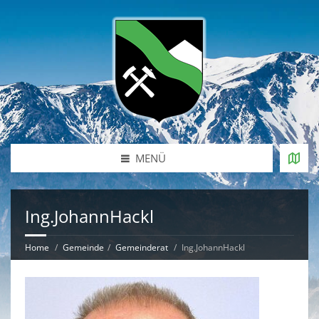
MENÜ
Ing.JohannHackl
Home
Gemeinde
Gemeinderat
Ing.JohannHackl