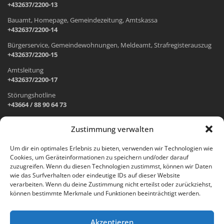
+432637/2200-13
Bauamt, Homepage, Gemeindezeitung, Amtskassa
+432637/2200-14
Bürgerservice, Gemeindewohnungen, Meldeamt, Strafregisterauszug
+432637/2200-15
Amtsleitung
+432637/2200-17
Störungshotline
+43664 / 88 90 64 73
Zustimmung verwalten
ADRESSE UND ÖFFNUNGSZEITEN
Um dir ein optimales Erlebnis zu bieten, verwenden wir Technologien wie
Cookies, um Geräteinformationen zu speichern und/oder darauf
Wr. Neustädter Straße 1
zuzugreifen. Wenn du diesen Technologien zustimmst, können wir Daten
2733 Grünbach am Schneeberg
wie das Surfverhalten oder eindeutige IDs auf dieser Website
verarbeiten. Wenn du deine Zustimmung nicht erteilst oder zurückziehst,
Öffnungszeiten Gemeindeamt:
können bestimmte Merkmale und Funktionen beeinträchtigt werden.
Montag: 8.00 – 12.00 Uhr und 14.00 – 18.00 Uhr
Dienstag und Mittwoch: 8.00 – 12.00 Uhr
Freitag: 8.00 – 12.00 Uhr
Akzeptieren