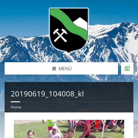
MENÜ
20190619_104008_kl
Home