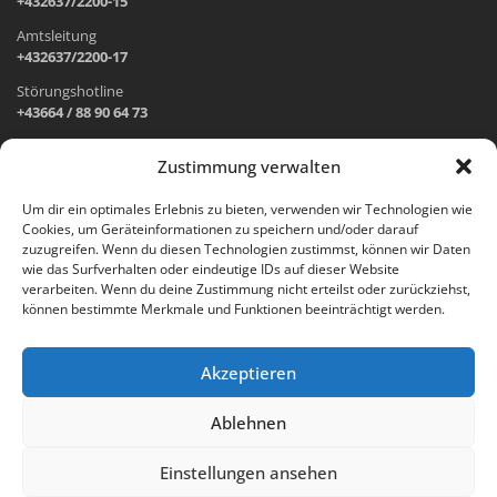
+432637/2200-15
Amtsleitung
+432637/2200-17
Störungshotline
+43664 / 88 90 64 73
Zustimmung verwalten
ADRESSE UND ÖFFNUNGSZEITEN
Um dir ein optimales Erlebnis zu bieten, verwenden wir Technologien wie
Cookies, um Geräteinformationen zu speichern und/oder darauf
Wr. Neustädter Straße 1
zuzugreifen. Wenn du diesen Technologien zustimmst, können wir Daten
2733 Grünbach am Schneeberg
wie das Surfverhalten oder eindeutige IDs auf dieser Website
verarbeiten. Wenn du deine Zustimmung nicht erteilst oder zurückziehst,
Öffnungszeiten Gemeindeamt:
können bestimmte Merkmale und Funktionen beeinträchtigt werden.
Montag: 8.00 – 12.00 Uhr und 14.00 – 18.00 Uhr
Dienstag und Mittwoch: 8.00 – 12.00 Uhr
Freitag: 8.00 – 12.00 Uhr
Akzeptieren
Email:
gemeinde@gruenbach-schneeberg.gv.at
Ablehnen
Einstellungen ansehen