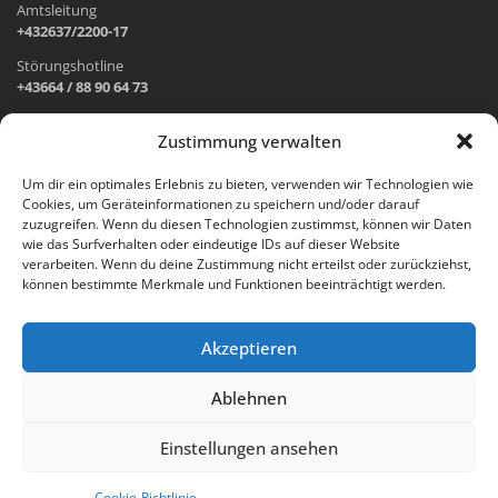
Amtsleitung
+432637/2200-17
Störungshotline
+43664 / 88 90 64 73
Zustimmung verwalten
ADRESSE UND ÖFFNUNGSZEITEN
Um dir ein optimales Erlebnis zu bieten, verwenden wir Technologien wie
Cookies, um Geräteinformationen zu speichern und/oder darauf
Wr. Neustädter Straße 1
zuzugreifen. Wenn du diesen Technologien zustimmst, können wir Daten
2733 Grünbach am Schneeberg
wie das Surfverhalten oder eindeutige IDs auf dieser Website
verarbeiten. Wenn du deine Zustimmung nicht erteilst oder zurückziehst,
Öffnungszeiten Gemeindeamt:
können bestimmte Merkmale und Funktionen beeinträchtigt werden.
Montag: 8.00 – 12.00 Uhr und 14.00 – 18.00 Uhr
Dienstag und Mittwoch: 8.00 – 12.00 Uhr
Freitag: 8.00 – 12.00 Uhr
Akzeptieren
Email:
gemeinde@gruenbach-schneeberg.gv.at
Ablehnen
Einstellungen ansehen
created by
pilhar.net
Cookie-Richtlinie