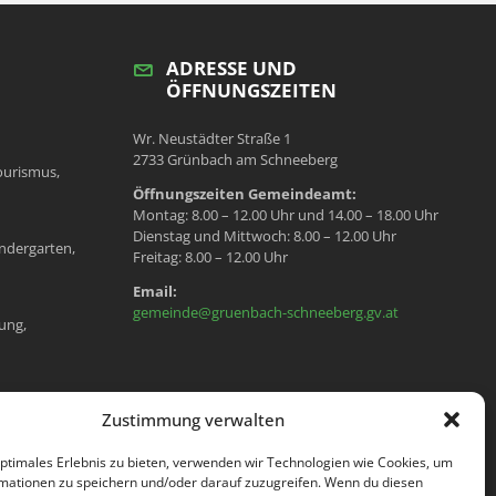
ADRESSE UND
ÖFFNUNGSZEITEN
Wr. Neustädter Straße 1
2733 Grünbach am Schneeberg
ourismus,
Öffnungszeiten Gemeindeamt:
Montag: 8.00 – 12.00 Uhr und 14.00 – 18.00 Uhr
Dienstag und Mittwoch: 8.00 – 12.00 Uhr
ndergarten,
Freitag: 8.00 – 12.00 Uhr
Email:
gemeinde@gruenbach-schneeberg.gv.at
ung,
en, Meldeamt,
Zustimmung verwalten
optimales Erlebnis zu bieten, verwenden wir Technologien wie Cookies, um
mationen zu speichern und/oder darauf zuzugreifen. Wenn du diesen