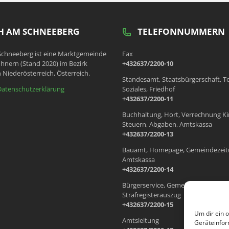
 AM SCHNEEBERG
TELEFONNUMMERN
chneeberg ist eine Marktgemeinde
Fax
hnern (Stand 2020) im Bezirk
+432637/2200-10
 Niederösterreich, Österreich.
Standesamt, Staatsbürgerschaft, T
Datenschutzerklärung
Soziales, Friedhof
+432637/2200-11
Buchhaltung, Hort, Verrechnung Ki
Steuern, Abgaben, Amtskassa
+432637/2200-13
Bauamt, Homepage, Gemeindezeit
Amtskassa
+432637/2200-14
Bürgerservice, Gemeindewohnung
Strafregisterauszug
+432637/2200-15
Um dir ein 
Amtsleitung
Geräteinfor