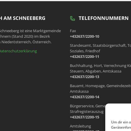
 AM SCHNEEBERG
TELEFONNUMMERN
chneeberg ist eine Marktgemeinde
Fax
hnern (Stand 2020) im Bezirk
+432637/2200-10
 Niederösterreich, Österreich.
Standesamt, Staatsbürgerschaft, T
Datenschutzerklärung
Soziales, Friedhof
+432637/2200-11
Buchhaltung, Hort, Verrechnung Ki
Steuern, Abgaben, Amtskassa
+432637/2200-13
Bauamt, Homepage, Gemeindezeit
Amtskassa
+432637/2200-14
Bürgerservice, Gemeindewohnung
Strafregisterauszug
+432637/2200-15
Um dir ein 
Amtsleitung
Geräteinfor