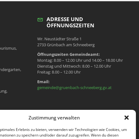
ADRESSE UND
ÖFFNUNGSZEITEN
Wr. Neustädter Straße 1
2733 Grünbach am Schneeberg
ourismus,
Öffnungszeiten Gemeindeamt:
Montag: 8.00 – 12.00 Uhr und 14.00 – 18.00 Uhr
Dienstag und Mittwoch: 8.00 – 12.00 Uhr
ndergarten,
Freitag: 8.00 – 12.00 Uhr
Email:
gemeinde@gruenbach-schneeberg.gv.at
ung,
en, Meldeamt,
Zustimmung verwalten
optimales Erlebnis zu bieten, verwenden wir Technologien wie Cookies, um
mationen zu speichern und/oder darauf zuzugreifen. Wenn du diesen