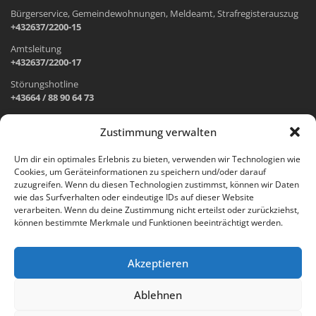
Bürgerservice, Gemeindewohnungen, Meldeamt, Strafregisterauszug
+432637/2200-15
Amtsleitung
+432637/2200-17
Störungshotline
+43664 / 88 90 64 73
Zustimmung verwalten
ADRESSE UND ÖFFNUNGSZEITEN
Um dir ein optimales Erlebnis zu bieten, verwenden wir Technologien wie
Cookies, um Geräteinformationen zu speichern und/oder darauf
Wr. Neustädter Straße 1
zuzugreifen. Wenn du diesen Technologien zustimmst, können wir Daten
2733 Grünbach am Schneeberg
wie das Surfverhalten oder eindeutige IDs auf dieser Website
verarbeiten. Wenn du deine Zustimmung nicht erteilst oder zurückziehst,
Öffnungszeiten Gemeindeamt:
können bestimmte Merkmale und Funktionen beeinträchtigt werden.
Montag: 8.00 – 12.00 Uhr und 14.00 – 18.00 Uhr
Dienstag und Mittwoch: 8.00 – 12.00 Uhr
Freitag: 8.00 – 12.00 Uhr
Akzeptieren
Email:
gemeinde@gruenbach-schneeberg.gv.at
Ablehnen