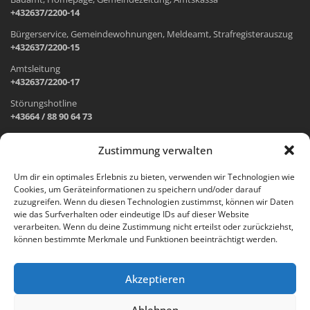
+432637/2200-14
Bürgerservice, Gemeindewohnungen, Meldeamt, Strafregisterauszug
+432637/2200-15
Amtsleitung
+432637/2200-17
Störungshotline
+43664 / 88 90 64 73
Zustimmung verwalten
ADRESSE UND ÖFFNUNGSZEITEN
Um dir ein optimales Erlebnis zu bieten, verwenden wir Technologien wie
Cookies, um Geräteinformationen zu speichern und/oder darauf
Wr. Neustädter Straße 1
zuzugreifen. Wenn du diesen Technologien zustimmst, können wir Daten
2733 Grünbach am Schneeberg
wie das Surfverhalten oder eindeutige IDs auf dieser Website
verarbeiten. Wenn du deine Zustimmung nicht erteilst oder zurückziehst,
Öffnungszeiten Gemeindeamt:
können bestimmte Merkmale und Funktionen beeinträchtigt werden.
Montag: 8.00 – 12.00 Uhr und 14.00 – 18.00 Uhr
Dienstag und Mittwoch: 8.00 – 12.00 Uhr
Freitag: 8.00 – 12.00 Uhr
Akzeptieren
Email:
gemeinde@gruenbach-schneeberg.gv.at
Ablehnen