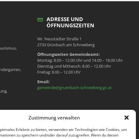
ADRESSE UND
ÖFFNUNGSZEITEN
Wr. Neustädter Straße 1
2733 Grünbach am Schneeberg
ourismus,
Öffnungszeiten Gemeindeamt:
Montag: 8.00 – 12.00 Uhr und 14.00 – 18.00 Uhr
Dienstag und Mittwoch: 8.00 – 12.00 Uhr
ndergarten,
Freitag: 8.00 – 12.00 Uhr
Email:
gemeinde@gruenbach-schneeberg.gv.at
ung,
en, Meldeamt,
Zustimmung verwalten
optimales Erlebnis zu bieten, verwenden wir Technologien wie Cookies, um
mationen zu speichern und/oder darauf zuzugreifen. Wenn du diesen