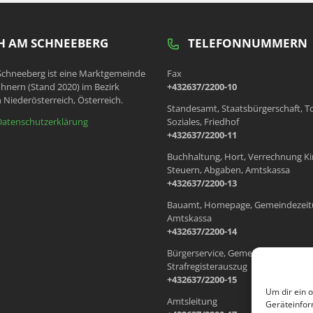
 AM SCHNEEBERG
TELEFONNUMMERN
chneeberg ist eine Marktgemeinde
Fax
hnern (Stand 2020) im Bezirk
+432637/2200-10
 Niederösterreich, Österreich.
Standesamt, Staatsbürgerschaft, T
Datenschutzerklärung
Soziales, Friedhof
+432637/2200-11
Buchhaltung, Hort, Verrechnung Ki
Steuern, Abgaben, Amtskassa
+432637/2200-13
Bauamt, Homepage, Gemeindezeit
Amtskassa
+432637/2200-14
Bürgerservice, Gemeindewohnung
Strafregisterauszug
+432637/2200-15
Um dir ein 
Amtsleitung
Geräteinfor