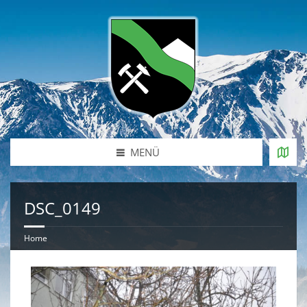
MENÜ
DSC_0149
Home