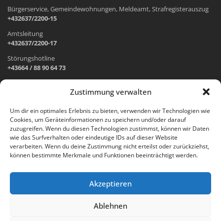
Bürgerservice, Gemeindewohnungen, Meldeamt, Strafregisterauszug
+432637/2200-15
Amtsleitung
+432637/2200-17
Störungshotline
+43664 / 88 90 64 73
Zustimmung verwalten
ADRESSE UND ÖFFNUNGSZEITEN
Um dir ein optimales Erlebnis zu bieten, verwenden wir Technologien wie
Cookies, um Geräteinformationen zu speichern und/oder darauf
Wr. Neustädter Straße 1
zuzugreifen. Wenn du diesen Technologien zustimmst, können wir Daten
2733 Grünbach am Schneeberg
wie das Surfverhalten oder eindeutige IDs auf dieser Website
verarbeiten. Wenn du deine Zustimmung nicht erteilst oder zurückziehst,
Öffnungszeiten Gemeindeamt:
können bestimmte Merkmale und Funktionen beeinträchtigt werden.
Montag: 8.00 – 12.00 Uhr und 14.00 – 18.00 Uhr
Dienstag und Mittwoch: 8.00 – 12.00 Uhr
Freitag: 8.00 – 12.00 Uhr
Akzeptieren
Email:
gemeinde@gruenbach-schneeberg.gv.at
Ablehnen