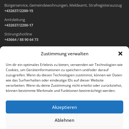
Bürgerservice, Gemeindewohnungen, Meldeamt, Strafregisterauszug
+432637/2200-15
Amtsleitung
+432637/2200-17
Störungshotline
+43664 / 88 90 64 73
Zustimmung verwalten
ADRESSE UND ÖFFNUNGSZEITEN
Um dir ein optimales Erlebnis zu bieten, verwenden wir Technologien wie
Cookies, um Geräteinformationen zu speichern und/oder darauf
Wr. Neustädter Straße 1
zuzugreifen. Wenn du diesen Technologien zustimmst, können wir Daten
2733 Grünbach am Schneeberg
wie das Surfverhalten oder eindeutige IDs auf dieser Website
verarbeiten. Wenn du deine Zustimmung nicht erteilst oder zurückziehst,
Öffnungszeiten Gemeindeamt:
können bestimmte Merkmale und Funktionen beeinträchtigt werden.
Montag: 8.00 – 12.00 Uhr und 14.00 – 18.00 Uhr
Dienstag und Mittwoch: 8.00 – 12.00 Uhr
Freitag: 8.00 – 12.00 Uhr
Akzeptieren
Email:
gemeinde@gruenbach-schneeberg.gv.at
Ablehnen