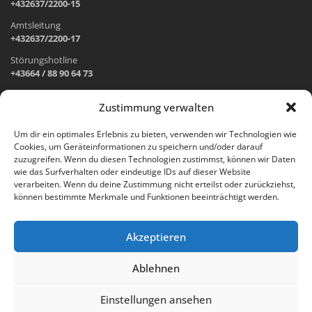
+432637/2200-15
Amtsleitung
+432637/2200-17
Störungshotline
+43664 / 88 90 64 73
Zustimmung verwalten
ADRESSE UND ÖFFNUNGSZEITEN
Um dir ein optimales Erlebnis zu bieten, verwenden wir Technologien wie
Cookies, um Geräteinformationen zu speichern und/oder darauf
Wr. Neustädter Straße 1
zuzugreifen. Wenn du diesen Technologien zustimmst, können wir Daten
2733 Grünbach am Schneeberg
wie das Surfverhalten oder eindeutige IDs auf dieser Website
verarbeiten. Wenn du deine Zustimmung nicht erteilst oder zurückziehst,
Öffnungszeiten Gemeindeamt:
können bestimmte Merkmale und Funktionen beeinträchtigt werden.
Montag: 8.00 – 12.00 Uhr und 14.00 – 18.00 Uhr
Dienstag und Mittwoch: 8.00 – 12.00 Uhr
Freitag: 8.00 – 12.00 Uhr
Akzeptieren
Email:
gemeinde@gruenbach-schneeberg.gv.at
Ablehnen
Einstellungen ansehen