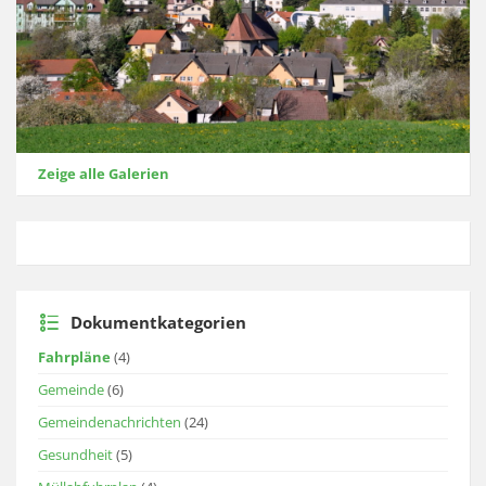
Zeige alle Galerien
Dokumentkategorien
Fahrpläne
(4)
Gemeinde
(6)
Gemeindenachrichten
(24)
Gesundheit
(5)