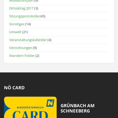
Müllabfuhrplan
(4)
Ortsskitag 2017
(3)
Sitzungsprotokolle
(43)
Sonstiges
(14)
Umwelt
(21)
Veranstaltungskalender
(4)
Verordnungen
(9)
Wandern Folder
(2)
NÖ CARD
GRÜNBACH AM
SCHNEEBERG