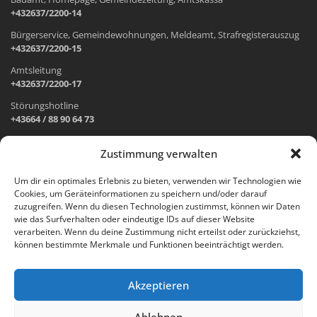
+432637/2200-14
Bürgerservice, Gemeindewohnungen, Meldeamt, Strafregisterauszug
+432637/2200-15
Amtsleitung
+432637/2200-17
Störungshotline
+43664 / 88 90 64 73
Zustimmung verwalten
ADRESSE UND ÖFFNUNGSZEITEN
Um dir ein optimales Erlebnis zu bieten, verwenden wir Technologien wie
Cookies, um Geräteinformationen zu speichern und/oder darauf
Wr. Neustädter Straße 1
zuzugreifen. Wenn du diesen Technologien zustimmst, können wir Daten
2733 Grünbach am Schneeberg
wie das Surfverhalten oder eindeutige IDs auf dieser Website
verarbeiten. Wenn du deine Zustimmung nicht erteilst oder zurückziehst,
Öffnungszeiten Gemeindeamt:
können bestimmte Merkmale und Funktionen beeinträchtigt werden.
Montag: 8.00 – 12.00 Uhr und 14.00 – 18.00 Uhr
Dienstag und Mittwoch: 8.00 – 12.00 Uhr
Freitag: 8.00 – 12.00 Uhr
Akzeptieren
Email:
gemeinde@gruenbach-schneeberg.gv.at
Ablehnen