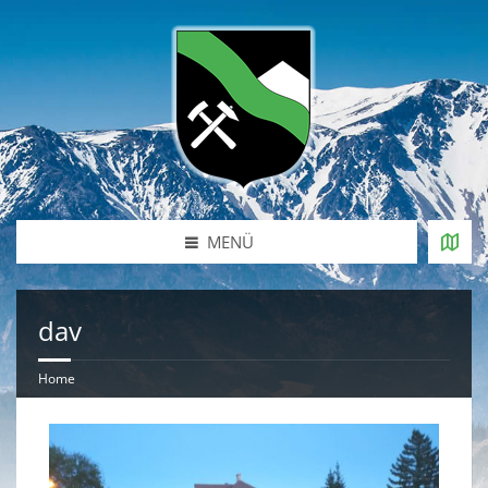
MENÜ
dav
Home