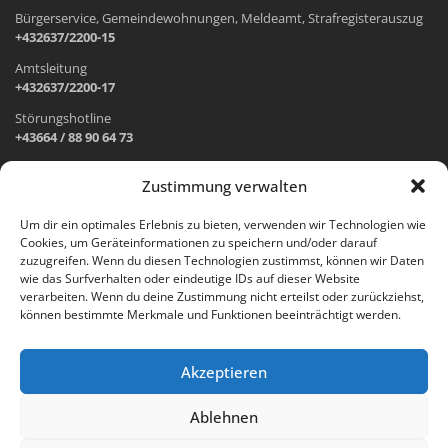
Bürgerservice, Gemeindewohnungen, Meldeamt, Strafregisterauszug
+432637/2200-15
Amtsleitung
+432637/2200-17
Störungshotline
+43664 / 88 90 64 73
Zustimmung verwalten
ADRESSE UND ÖFFNUNGSZEITEN
Um dir ein optimales Erlebnis zu bieten, verwenden wir Technologien wie
Cookies, um Geräteinformationen zu speichern und/oder darauf
Wr. Neustädter Straße 1
zuzugreifen. Wenn du diesen Technologien zustimmst, können wir Daten
2733 Grünbach am Schneeberg
wie das Surfverhalten oder eindeutige IDs auf dieser Website
verarbeiten. Wenn du deine Zustimmung nicht erteilst oder zurückziehst,
Öffnungszeiten Gemeindeamt:
können bestimmte Merkmale und Funktionen beeinträchtigt werden.
Montag: 8.00 – 12.00 Uhr und 14.00 – 18.00 Uhr
Dienstag und Mittwoch: 8.00 – 12.00 Uhr
Freitag: 8.00 – 12.00 Uhr
Akzeptieren
Email:
gemeinde@gruenbach-schneeberg.gv.at
Ablehnen