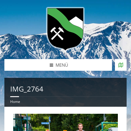
MENÜ
IMG_2764
Home