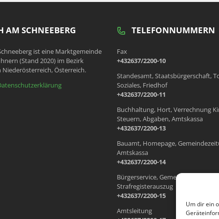
 AM SCHNEEBERG
TELEFONNUMMERN
chneeberg ist eine Marktgemeinde
Fax
hnern (Stand 2020) im Bezirk
+432637/2200-10
 Niederösterreich, Österreich.
Standesamt, Staatsbürgerschaft, T
Datenschutzerklärung
Soziales, Friedhof
+432637/2200-11
Buchhaltung, Hort, Verrechnung Ki
Steuern, Abgaben, Amtskassa
+432637/2200-13
Bauamt, Homepage, Gemeindezeit
Amtskassa
+432637/2200-14
Bürgerservice, Gemeindewohnung
Strafregisterauszug
+432637/2200-15
Um dir ein 
Amtsleitung
Geräteinfor