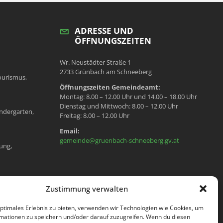
ADRESSE UND
ÖFFNUNGSZEITEN
Wr. Neustädter Straße 1
2733 Grünbach am Schneeberg
ourismus,
Öffnungszeiten Gemeindeamt:
Montag: 8.00 – 12.00 Uhr und 14.00 – 18.00 Uhr
Dienstag und Mittwoch: 8.00 – 12.00 Uhr
ndergarten,
Freitag: 8.00 – 12.00 Uhr
Email:
gemeinde@gruenbach-schneeberg.gv.at
ung,
en, Meldeamt,
Zustimmung verwalten
optimales Erlebnis zu bieten, verwenden wir Technologien wie Cookies, um
mationen zu speichern und/oder darauf zuzugreifen. Wenn du diesen