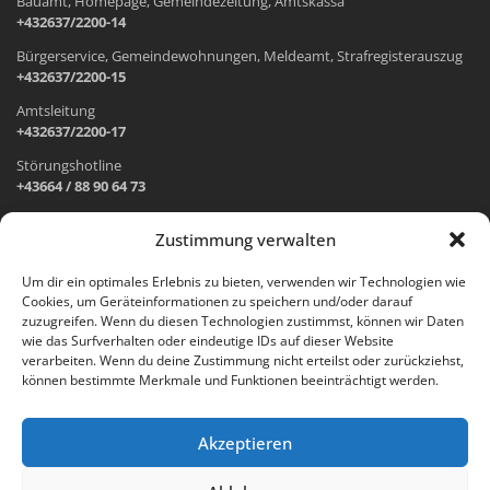
Bauamt, Homepage, Gemeindezeitung, Amtskassa
+432637/2200-14
Bürgerservice, Gemeindewohnungen, Meldeamt, Strafregisterauszug
+432637/2200-15
Amtsleitung
+432637/2200-17
Störungshotline
+43664 / 88 90 64 73
Zustimmung verwalten
ADRESSE UND ÖFFNUNGSZEITEN
Um dir ein optimales Erlebnis zu bieten, verwenden wir Technologien wie
Cookies, um Geräteinformationen zu speichern und/oder darauf
Wr. Neustädter Straße 1
zuzugreifen. Wenn du diesen Technologien zustimmst, können wir Daten
2733 Grünbach am Schneeberg
wie das Surfverhalten oder eindeutige IDs auf dieser Website
verarbeiten. Wenn du deine Zustimmung nicht erteilst oder zurückziehst,
Öffnungszeiten Gemeindeamt:
können bestimmte Merkmale und Funktionen beeinträchtigt werden.
Montag: 8.00 – 12.00 Uhr und 14.00 – 18.00 Uhr
Dienstag und Mittwoch: 8.00 – 12.00 Uhr
Freitag: 8.00 – 12.00 Uhr
Akzeptieren
Email:
gemeinde@gruenbach-schneeberg.gv.at