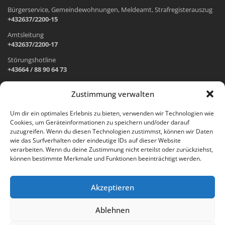
Bürgerservice, Gemeindewohnungen, Meldeamt, Strafregisterauszug
+432637/2200-15
Amtsleitung
+432637/2200-17
Störungshotline
+43664 / 88 90 64 73
Zustimmung verwalten
ADRESSE UND ÖFFNUNGSZEITEN
Um dir ein optimales Erlebnis zu bieten, verwenden wir Technologien wie
Cookies, um Geräteinformationen zu speichern und/oder darauf
Wr. Neustädter Straße 1
zuzugreifen. Wenn du diesen Technologien zustimmst, können wir Daten
2733 Grünbach am Schneeberg
wie das Surfverhalten oder eindeutige IDs auf dieser Website
verarbeiten. Wenn du deine Zustimmung nicht erteilst oder zurückziehst,
Öffnungszeiten Gemeindeamt:
können bestimmte Merkmale und Funktionen beeinträchtigt werden.
Montag: 8.00 – 12.00 Uhr und 14.00 – 18.00 Uhr
Dienstag und Mittwoch: 8.00 – 12.00 Uhr
Freitag: 8.00 – 12.00 Uhr
Akzeptieren
Email:
gemeinde@gruenbach-schneeberg.gv.at
Ablehnen