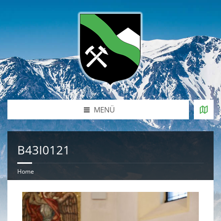
MENÜ
B43I0121
Home