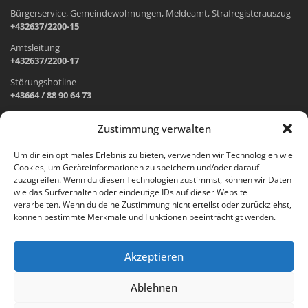
Bürgerservice, Gemeindewohnungen, Meldeamt, Strafregisterauszug
+432637/2200-15
Amtsleitung
+432637/2200-17
Störungshotline
+43664 / 88 90 64 73
Zustimmung verwalten
ADRESSE UND ÖFFNUNGSZEITEN
Um dir ein optimales Erlebnis zu bieten, verwenden wir Technologien wie
Cookies, um Geräteinformationen zu speichern und/oder darauf
Wr. Neustädter Straße 1
zuzugreifen. Wenn du diesen Technologien zustimmst, können wir Daten
2733 Grünbach am Schneeberg
wie das Surfverhalten oder eindeutige IDs auf dieser Website
verarbeiten. Wenn du deine Zustimmung nicht erteilst oder zurückziehst,
Öffnungszeiten Gemeindeamt:
können bestimmte Merkmale und Funktionen beeinträchtigt werden.
Montag: 8.00 – 12.00 Uhr und 14.00 – 18.00 Uhr
Dienstag und Mittwoch: 8.00 – 12.00 Uhr
Freitag: 8.00 – 12.00 Uhr
Akzeptieren
Email:
gemeinde@gruenbach-schneeberg.gv.at
Ablehnen