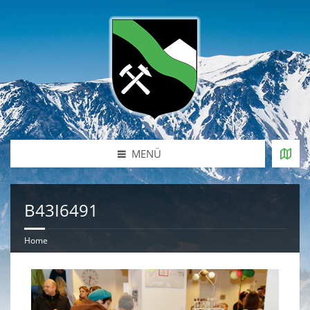
MENÜ
B43I6491
Home