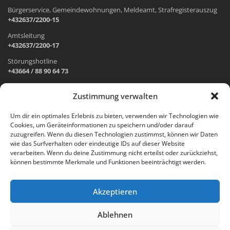
Bürgerservice, Gemeindewohnungen, Meldeamt, Strafregisterauszug
+432637/2200-15
Amtsleitung
+432637/2200-17
Störungshotline
+43664 / 88 90 64 73
Zustimmung verwalten
ADRESSE UND ÖFFNUNGSZEITEN
Um dir ein optimales Erlebnis zu bieten, verwenden wir Technologien wie
Cookies, um Geräteinformationen zu speichern und/oder darauf
Wr. Neustädter Straße 1
zuzugreifen. Wenn du diesen Technologien zustimmst, können wir Daten
2733 Grünbach am Schneeberg
wie das Surfverhalten oder eindeutige IDs auf dieser Website
verarbeiten. Wenn du deine Zustimmung nicht erteilst oder zurückziehst,
Öffnungszeiten Gemeindeamt:
können bestimmte Merkmale und Funktionen beeinträchtigt werden.
Montag: 8.00 – 12.00 Uhr und 14.00 – 18.00 Uhr
Dienstag und Mittwoch: 8.00 – 12.00 Uhr
Freitag: 8.00 – 12.00 Uhr
Akzeptieren
Email:
gemeinde@gruenbach-schneeberg.gv.at
Ablehnen