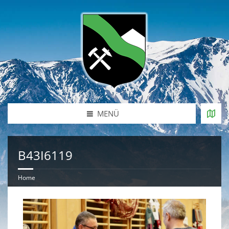
MENÜ
B43I6119
Home