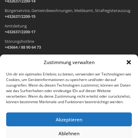
+432637/2200-14
Bürgerservice, Gemeindewohnungen, Meldeamt, Strafregisterauszug
+432637/2200-15
Amtsleitung
+432637/2200-17
Störungshotline
+43664 / 88 90 64 73
Zustimmung verwalten
ADRESSE UND ÖFFNUNGSZEITEN
Um dir ein optimales Erlebnis zu bieten, verwenden wir Technologien wie
Cookies, um Geräteinformationen zu speichern und/oder darauf
Wr. Neustädter Straße 1
zuzugreifen. Wenn du diesen Technologien zustimmst, können wir Daten
2733 Grünbach am Schneeberg
wie das Surfverhalten oder eindeutige IDs auf dieser Website
verarbeiten. Wenn du deine Zustimmung nicht erteilst oder zurückziehst,
Öffnungszeiten Gemeindeamt:
können bestimmte Merkmale und Funktionen beeinträchtigt werden.
Montag: 8.00 – 12.00 Uhr und 14.00 – 18.00 Uhr
Dienstag und Mittwoch: 8.00 – 12.00 Uhr
Freitag: 8.00 – 12.00 Uhr
Akzeptieren
Email:
gemeinde@gruenbach-schneeberg.gv.at
Ablehnen