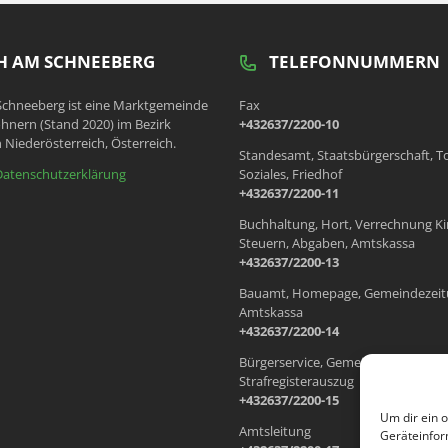
 AM SCHNEEBERG
TELEFONNUMMERN
chneeberg ist eine Marktgemeinde
Fax
hnern (Stand 2020) im Bezirk
+432637/2200-10
 Niederösterreich, Österreich.
Standesamt, Staatsbürgerschaft, T
Datenschutzerklärung
Soziales, Friedhof
+432637/2200-11
Buchhaltung, Hort, Verrechnung Ki
Steuern, Abgaben, Amtskassa
+432637/2200-13
Bauamt, Homepage, Gemeindezeit
Amtskassa
+432637/2200-14
Bürgerservice, Gemeindewohnung
Strafregisterauszug
+432637/2200-15
Um dir ein 
Amtsleitung
Geräteinfor