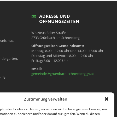
ADRESSE UND
ÖFFNUNGSZEITEN
Wr. Neustädter Straße 1
2733 Grünbach am Schneeberg
ourismus,
Öffnungszeiten Gemeindeamt:
Montag: 8.00 – 12.00 Uhr und 14.00 – 18.00 Uhr
Dienstag und Mittwoch: 8.00 – 12.00 Uhr
ndergarten,
Freitag: 8.00 – 12.00 Uhr
Email:
gemeinde@gruenbach-schneeberg.gv.at
ung,
en, Meldeamt,
Zustimmung verwalten
optimales Erlebnis zu bieten, verwenden wir Technologien wie Cookies, um
mationen zu speichern und/oder darauf zuzugreifen. Wenn du diesen