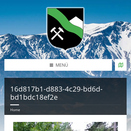
MENÜ
16d817b1-d883-4c29-bd6d-
bd1bdc18ef2e
Home