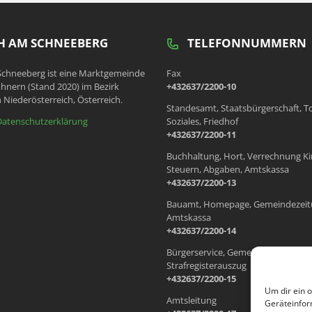
 AM SCHNEEBERG
TELEFONNUMMERN
chneeberg ist eine Marktgemeinde
Fax
hnern (Stand 2020) im Bezirk
+432637/2200-10
 Niederösterreich, Österreich.
Standesamt, Staatsbürgerschaft, T
Datenschutzerklärung
Soziales, Friedhof
+432637/2200-11
Buchhaltung, Hort, Verrechnung Ki
Steuern, Abgaben, Amtskassa
+432637/2200-13
Bauamt, Homepage, Gemeindezeit
Amtskassa
+432637/2200-14
Bürgerservice, Gemeindewohnung
Strafregisterauszug
+432637/2200-15
Um dir ein 
Amtsleitung
Geräteinfor