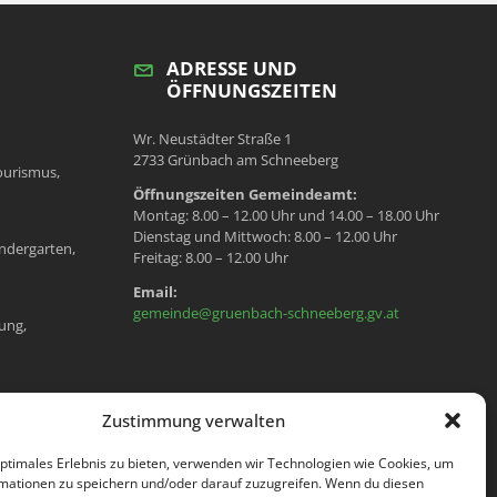
ADRESSE UND
ÖFFNUNGSZEITEN
Wr. Neustädter Straße 1
2733 Grünbach am Schneeberg
ourismus,
Öffnungszeiten Gemeindeamt:
Montag: 8.00 – 12.00 Uhr und 14.00 – 18.00 Uhr
Dienstag und Mittwoch: 8.00 – 12.00 Uhr
ndergarten,
Freitag: 8.00 – 12.00 Uhr
Email:
gemeinde@gruenbach-schneeberg.gv.at
ung,
en, Meldeamt,
Zustimmung verwalten
optimales Erlebnis zu bieten, verwenden wir Technologien wie Cookies, um
mationen zu speichern und/oder darauf zuzugreifen. Wenn du diesen