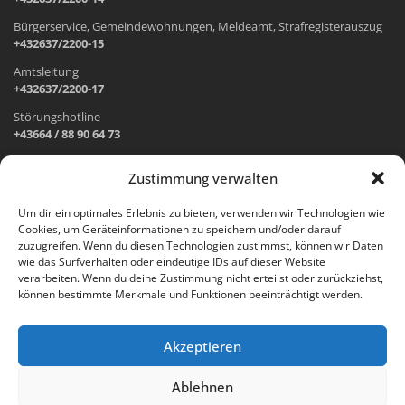
Bürgerservice, Gemeindewohnungen, Meldeamt, Strafregisterauszug
+432637/2200-15
Amtsleitung
+432637/2200-17
Störungshotline
+43664 / 88 90 64 73
Zustimmung verwalten
ADRESSE UND ÖFFNUNGSZEITEN
Um dir ein optimales Erlebnis zu bieten, verwenden wir Technologien wie
Cookies, um Geräteinformationen zu speichern und/oder darauf
Wr. Neustädter Straße 1
zuzugreifen. Wenn du diesen Technologien zustimmst, können wir Daten
2733 Grünbach am Schneeberg
wie das Surfverhalten oder eindeutige IDs auf dieser Website
verarbeiten. Wenn du deine Zustimmung nicht erteilst oder zurückziehst,
Öffnungszeiten Gemeindeamt:
können bestimmte Merkmale und Funktionen beeinträchtigt werden.
Montag: 8.00 – 12.00 Uhr und 14.00 – 18.00 Uhr
Dienstag und Mittwoch: 8.00 – 12.00 Uhr
Freitag: 8.00 – 12.00 Uhr
Akzeptieren
Email:
gemeinde@gruenbach-schneeberg.gv.at
Ablehnen