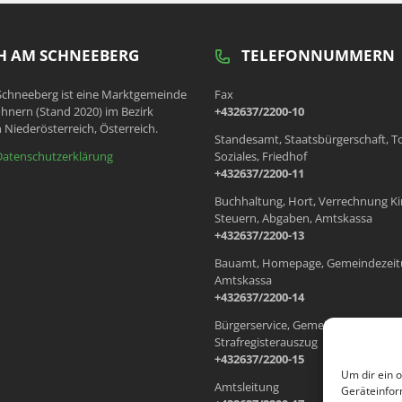
 AM SCHNEEBERG
TELEFONNUMMERN
chneeberg ist eine Marktgemeinde
Fax
hnern (Stand 2020) im Bezirk
+432637/2200-10
 Niederösterreich, Österreich.
Standesamt, Staatsbürgerschaft, T
Datenschutzerklärung
Soziales, Friedhof
+432637/2200-11
Buchhaltung, Hort, Verrechnung Ki
Steuern, Abgaben, Amtskassa
+432637/2200-13
Bauamt, Homepage, Gemeindezeit
Amtskassa
+432637/2200-14
Bürgerservice, Gemeindewohnung
Strafregisterauszug
+432637/2200-15
Um dir ein 
Amtsleitung
Geräteinfor