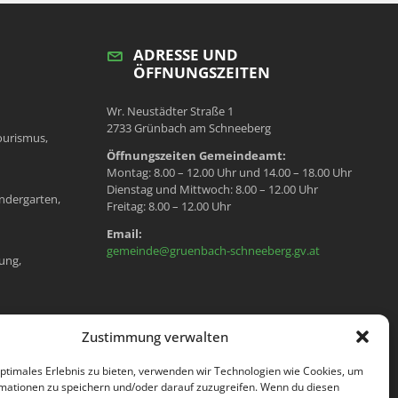
ADRESSE UND
ÖFFNUNGSZEITEN
Wr. Neustädter Straße 1
2733 Grünbach am Schneeberg
ourismus,
Öffnungszeiten Gemeindeamt:
Montag: 8.00 – 12.00 Uhr und 14.00 – 18.00 Uhr
Dienstag und Mittwoch: 8.00 – 12.00 Uhr
ndergarten,
Freitag: 8.00 – 12.00 Uhr
Email:
gemeinde@gruenbach-schneeberg.gv.at
ung,
en, Meldeamt,
Zustimmung verwalten
optimales Erlebnis zu bieten, verwenden wir Technologien wie Cookies, um
mationen zu speichern und/oder darauf zuzugreifen. Wenn du diesen