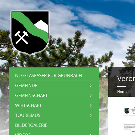
NÖ GLASFASER FÜR GRÜNBACH
Veror
GEMEINDE
Home
GEMEINSCHAFT
WIRTSCHAFT
TOURISMUS
BILDERGALERIE