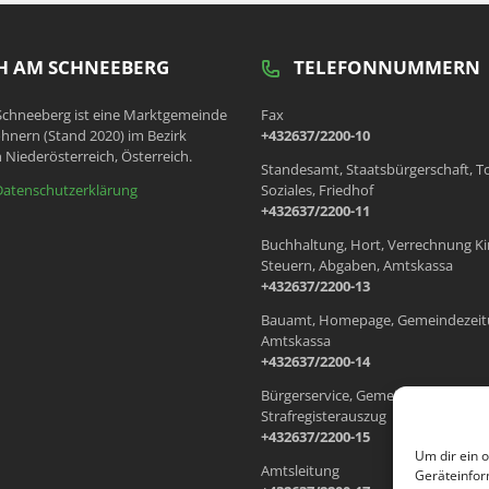
 AM SCHNEEBERG
TELEFONNUMMERN
chneeberg ist eine Marktgemeinde
Fax
hnern (Stand 2020) im Bezirk
+432637/2200-10
 Niederösterreich, Österreich.
Standesamt, Staatsbürgerschaft, T
Datenschutzerklärung
Soziales, Friedhof
+432637/2200-11
Buchhaltung, Hort, Verrechnung Ki
Steuern, Abgaben, Amtskassa
+432637/2200-13
Bauamt, Homepage, Gemeindezeit
Amtskassa
+432637/2200-14
Bürgerservice, Gemeindewohnung
Strafregisterauszug
+432637/2200-15
Um dir ein 
Amtsleitung
Geräteinfor