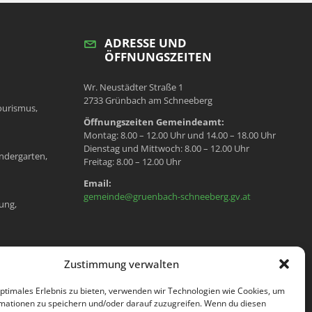
ADRESSE UND
ÖFFNUNGSZEITEN
Wr. Neustädter Straße 1
2733 Grünbach am Schneeberg
ourismus,
Öffnungszeiten Gemeindeamt:
Montag: 8.00 – 12.00 Uhr und 14.00 – 18.00 Uhr
Dienstag und Mittwoch: 8.00 – 12.00 Uhr
ndergarten,
Freitag: 8.00 – 12.00 Uhr
Email:
gemeinde@gruenbach-schneeberg.gv.at
ung,
en, Meldeamt,
Zustimmung verwalten
optimales Erlebnis zu bieten, verwenden wir Technologien wie Cookies, um
mationen zu speichern und/oder darauf zuzugreifen. Wenn du diesen