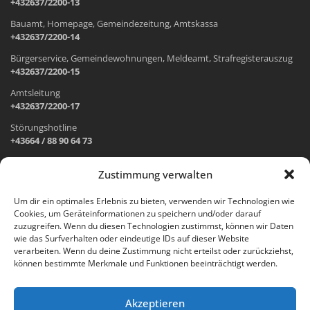
+432637/2200-13
Bauamt, Homepage, Gemeindezeitung, Amtskassa
+432637/2200-14
Bürgerservice, Gemeindewohnungen, Meldeamt, Strafregisterauszug
+432637/2200-15
Amtsleitung
+432637/2200-17
Störungshotline
+43664 / 88 90 64 73
Zustimmung verwalten
ADRESSE UND ÖFFNUNGSZEITEN
Um dir ein optimales Erlebnis zu bieten, verwenden wir Technologien wie
Cookies, um Geräteinformationen zu speichern und/oder darauf
Wr. Neustädter Straße 1
zuzugreifen. Wenn du diesen Technologien zustimmst, können wir Daten
2733 Grünbach am Schneeberg
wie das Surfverhalten oder eindeutige IDs auf dieser Website
verarbeiten. Wenn du deine Zustimmung nicht erteilst oder zurückziehst,
Öffnungszeiten Gemeindeamt:
können bestimmte Merkmale und Funktionen beeinträchtigt werden.
Montag: 8.00 – 12.00 Uhr und 14.00 – 18.00 Uhr
Dienstag und Mittwoch: 8.00 – 12.00 Uhr
Freitag: 8.00 – 12.00 Uhr
Akzeptieren