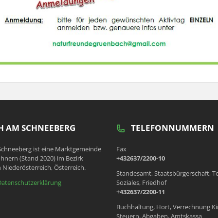
 AM SCHNEEBERG
TELEFONNUMMERN
chneeberg ist eine Marktgemeinde
Fax
hnern (Stand 2020) im Bezirk
+432637/2200-10
 Niederösterreich, Österreich.
Standesamt, Staatsbürgerschaft, T
Datenschutzerklärung
Soziales, Friedhof
+432637/2200-11
Buchhaltung, Hort, Verrechnung Ki
Steuern, Abgaben, Amtskassa