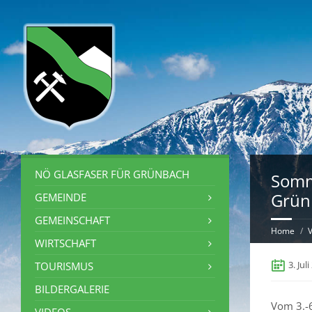
NÖ GLASFASER FÜR GRÜNBACH
Somm
Grün
GEMEINDE
GEMEINSCHAFT
Home
V
WIRTSCHAFT
3. Jul
TOURISMUS
BILDERGALERIE
Vom 3.-6