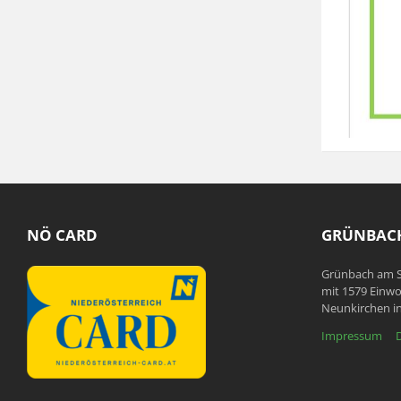
NÖ CARD
GRÜNBACH
Grünbach am S
mit 1579 Einwo
Neunkirchen in
Impressum