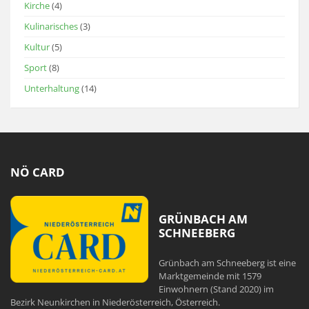
Kirche
(4)
Kulinarisches
(3)
Kultur
(5)
Sport
(8)
Unterhaltung
(14)
NÖ CARD
GRÜNBACH AM
SCHNEEBERG
Grünbach am Schneeberg ist eine
Marktgemeinde mit 1579
Einwohnern (Stand 2020) im
Bezirk Neunkirchen in Niederösterreich, Österreich.