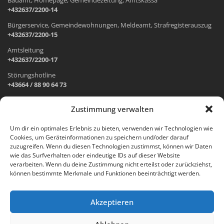
+432637/2200-14
Bürgerservice, Gemeindewohnungen, Meldeamt, Strafregisterauszug
+432637/2200-15
Amtsleitung
+432637/2200-17
Störungshotline
+43664 / 88 90 64 73
Zustimmung verwalten
ADRESSE UND ÖFFNUNGSZEITEN
Um dir ein optimales Erlebnis zu bieten, verwenden wir Technologien wie
Cookies, um Geräteinformationen zu speichern und/oder darauf
Wr. Neustädter Straße 1
zuzugreifen. Wenn du diesen Technologien zustimmst, können wir Daten
2733 Grünbach am Schneeberg
wie das Surfverhalten oder eindeutige IDs auf dieser Website
verarbeiten. Wenn du deine Zustimmung nicht erteilst oder zurückziehst,
Öffnungszeiten Gemeindeamt:
können bestimmte Merkmale und Funktionen beeinträchtigt werden.
Montag: 8.00 – 12.00 Uhr und 14.00 – 18.00 Uhr
Dienstag und Mittwoch: 8.00 – 12.00 Uhr
Freitag: 8.00 – 12.00 Uhr
Akzeptieren
Email:
gemeinde@gruenbach-schneeberg.gv.at