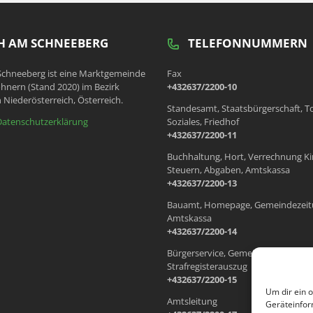
 AM SCHNEEBERG
TELEFONNUMMERN
chneeberg ist eine Marktgemeinde
Fax
hnern (Stand 2020) im Bezirk
+432637/2200-10
 Niederösterreich, Österreich.
Standesamt, Staatsbürgerschaft, T
Datenschutzerklärung
Soziales, Friedhof
+432637/2200-11
Buchhaltung, Hort, Verrechnung Ki
Steuern, Abgaben, Amtskassa
+432637/2200-13
Bauamt, Homepage, Gemeindezeit
Amtskassa
+432637/2200-14
Bürgerservice, Gemeindewohnung
Strafregisterauszug
+432637/2200-15
Um dir ein 
Amtsleitung
Geräteinfor