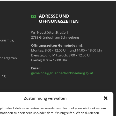
ADRESSE UND
ÖFFNUNGSZEITEN
Wr. Neustädter Straße 1
2733 Grünbach am Schneeberg
ourismus,
Öffnungszeiten Gemeindeamt:
Montag: 8.00 – 12.00 Uhr und 14.00 – 18.00 Uhr
Dienstag und Mittwoch: 8.00 – 12.00 Uhr
ndergarten,
Freitag: 8.00 – 12.00 Uhr
Email:
gemeinde@gruenbach-schneeberg.gv.at
ung,
en, Meldeamt,
Zustimmung verwalten
optimales Erlebnis zu bieten, verwenden wir Technologien wie Cookies, um
mationen zu speichern und/oder darauf zuzugreifen. Wenn du diesen