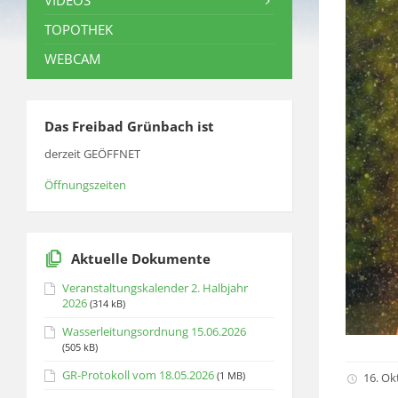
VIDEOS
TOPOTHEK
WEBCAM
Das Freibad Grünbach ist
derzeit GEÖFFNET
Öffnungszeiten
Aktuelle Dokumente
Veranstaltungskalender 2. Halbjahr
2026
(314 kB)
Wasserleitungsordnung 15.06.2026
(505 kB)
GR-Protokoll vom 18.05.2026
(1 MB)
16. Ok