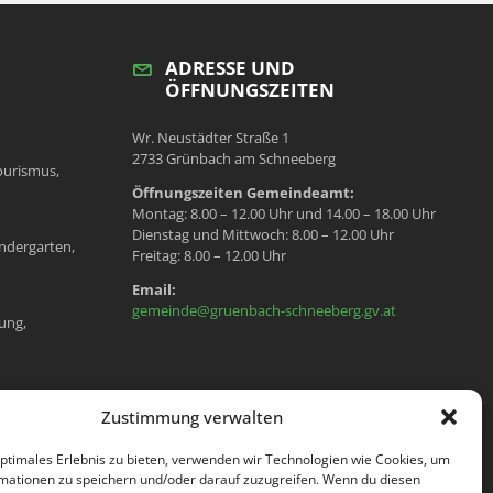
ADRESSE UND
ÖFFNUNGSZEITEN
Wr. Neustädter Straße 1
2733 Grünbach am Schneeberg
ourismus,
Öffnungszeiten Gemeindeamt:
Montag: 8.00 – 12.00 Uhr und 14.00 – 18.00 Uhr
Dienstag und Mittwoch: 8.00 – 12.00 Uhr
ndergarten,
Freitag: 8.00 – 12.00 Uhr
Email:
gemeinde@gruenbach-schneeberg.gv.at
ung,
en, Meldeamt,
Zustimmung verwalten
optimales Erlebnis zu bieten, verwenden wir Technologien wie Cookies, um
mationen zu speichern und/oder darauf zuzugreifen. Wenn du diesen