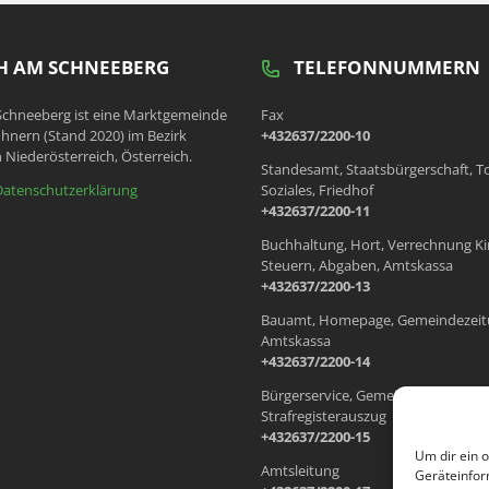
 AM SCHNEEBERG
TELEFONNUMMERN
chneeberg ist eine Marktgemeinde
Fax
hnern (Stand 2020) im Bezirk
+432637/2200-10
 Niederösterreich, Österreich.
Standesamt, Staatsbürgerschaft, T
Datenschutzerklärung
Soziales, Friedhof
+432637/2200-11
Buchhaltung, Hort, Verrechnung Ki
Steuern, Abgaben, Amtskassa
+432637/2200-13
Bauamt, Homepage, Gemeindezeit
Amtskassa
+432637/2200-14
Bürgerservice, Gemeindewohnung
Strafregisterauszug
+432637/2200-15
Um dir ein 
Amtsleitung
Geräteinfor